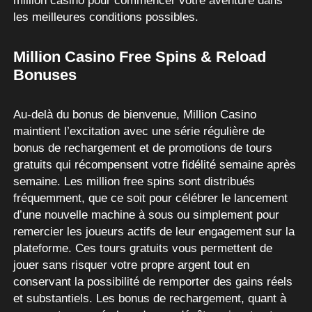
million casino pour commencer votre aventure dans
les meilleures conditions possibles.
Million Casino Free Spins & Reload
Bonuses
Au-delà du bonus de bienvenue, Million Casino
maintient l’excitation avec une série régulière de
bonus de rechargement et de promotions de tours
gratuits qui récompensent votre fidélité semaine après
semaine. Les million free spins sont distribués
fréquemment, que ce soit pour célébrer le lancement
d’une nouvelle machine à sous ou simplement pour
remercier les joueurs actifs de leur engagement sur la
plateforme. Ces tours gratuits vous permettent de
jouer sans risquer votre propre argent tout en
conservant la possibilité de remporter des gains réels
et substantiels. Les bonus de rechargement, quant à