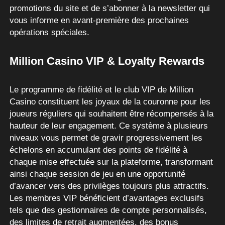
promotions du site et de s’abonner à la newsletter qui
vous informe en avant-première des prochaines
opérations spéciales.
Million Casino VIP & Loyalty Rewards
Le programme de fidélité et le club VIP de Million
Casino constituent les joyaux de la couronne pour les
joueurs réguliers qui souhaitent être récompensés à la
hauteur de leur engagement. Ce système à plusieurs
niveaux vous permet de gravir progressivement les
échelons en accumulant des points de fidélité à
chaque mise effectuée sur la plateforme, transformant
ainsi chaque session de jeu en une opportunité
d’avancer vers des privilèges toujours plus attractifs.
Les membres VIP bénéficient d’avantages exclusifs
tels que des gestionnaires de compte personnalisés,
des limites de retrait augmentées, des bonus