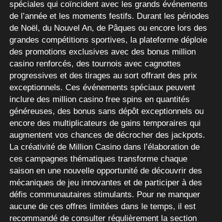
spéciales qui coïncident avec les grands événements
de l’année et les moments festifs. Durant les périodes
de Noël, du Nouvel An, de Pâques ou encore lors des
grandes compétitions sportives, la plateforme déploie
des promotions exclusives avec des bonus million
casino renforcés, des tournois avec cagnottes
progressives et des tirages au sort offrant des prix
exceptionnels. Ces événements spéciaux peuvent
inclure des million casino free spins en quantités
généreuses, des bonus sans dépôt exceptionnels ou
encore des multiplicateurs de gains temporaires qui
augmentent vos chances de décrocher des jackpots.
La créativité de Million Casino dans l’élaboration de
ces campagnes thématiques transforme chaque
saison en une nouvelle opportunité de découvrir des
mécaniques de jeu innovantes et de participer à des
défis communautaires stimulants. Pour ne manquer
aucune de ces offres limitées dans le temps, il est
recommandé de consulter régulièrement la section