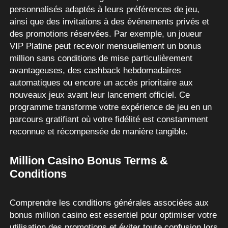
personnalisés adaptés à leurs préférences de jeu,
ainsi que des invitations à des événements privés et
des promotions réservées. Par exemple, un joueur
VIP Platine peut recevoir mensuellement un bonus
million sans conditions de mise particulièrement
avantageuses, des cashback hebdomadaires
automatiques ou encore un accès prioritaire aux
nouveaux jeux avant leur lancement officiel. Ce
programme transforme votre expérience de jeu en un
parcours gratifiant où votre fidélité est constamment
reconnue et récompensée de manière tangible.
Million Casino Bonus Terms &
Conditions
Comprendre les conditions générales associées aux
bonus million casino est essentiel pour optimiser votre
utilisation des promotions et éviter toute confusion lors