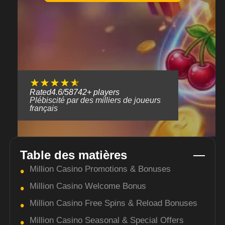
Rated
4.6
/
5
8742
+ players
Plébiscité par des milliers de joueurs
français
Table des matières
Million Casino Promotions & Bonuses
Million Casino Welcome Bonus
Million Casino Free Spins & Reload Bonuses
Million Casino Seasonal & Special Offers