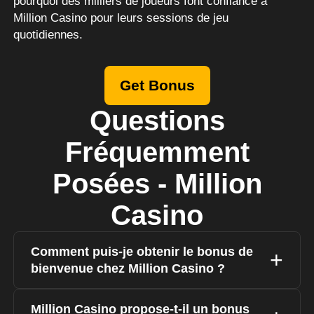
pourquoi des milliers de joueurs font confiance à
Million Casino pour leurs sessions de jeu
quotidiennes.
Get Bonus
Questions
Fréquemment
Posées - Million
Casino
Comment puis-je obtenir le bonus de
bienvenue chez Million Casino ?
Million Casino propose-t-il un bonus