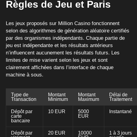
Règles de Jeu et Paris
Les jeux proposés sur Million Casino fonctionnent
selon des algorithmes de génération aléatoire certifiés
par des organismes indépendants. Chaque partie de
jeu est indépendante et les résultats antérieurs
n’influencent aucunement les résultats futurs. Les
limites de mise varient selon les jeux et sont
clairement affichées dans l’interface de chaque
machine à sous.
Type de
Montant
Montant
Délai de
Transaction
Minimum
Maximum
Traitement
Dépôt par
10 EUR
5000
Instantané
carte
EUR
bancaire
Dépôt par
20 EUR
10000
1 à 3 jours