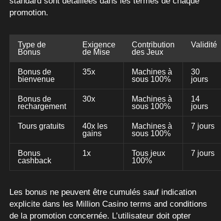
standard sont détaillées dans les termes de chaque
promotion.
Type de
Exigence
Contribution
Validité
Bonus
de Mise
des Jeux
Bonus de
35x
Machines à
30
bienvenue
sous 100%
jours
Bonus de
30x
Machines à
14
rechargement
sous 100%
jours
Tours gratuits
40x les
Machines à
7 jours
gains
sous 100%
Bonus
1x
Tous jeux
7 jours
cashback
100%
Les bonus ne peuvent être cumulés sauf indication
explicite dans les Million Casino terms and conditions
de la promotion concernée. L’utilisateur doit opter