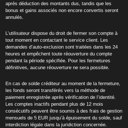
après déduction des montants dus, tandis que les
bonus et gains associés non encore convertis seront
annulés.
L’utilisateur dispose du droit de fermer son compte à
tout moment en contactant le service client. Les
demandes d’auto-exclusion sont traitées dans les 24
heures et empêchent toute réouverture du compte
pendant la période spécifiée. Pour les fermetures
définitives, aucune réouverture ne sera possible.
En cas de solde créditeur au moment de la fermeture,
les fonds seront transférés vers la méthode de
paiement enregistrée après vérification de l’identité.
Les comptes inactifs pendant plus de 12 mois
consécutifs peuvent être soumis à des frais de gestion
mensuels de 5 EUR jusqu’à épuisement du solde, sauf
interdiction légale dans la juridiction concernée.