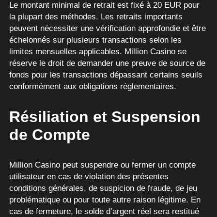
Le montant minimal de retrait est fixé à 20 EUR pour
la plupart des méthodes. Les retraits importants
peuvent nécessiter une vérification approfondie et être
échelonnés sur plusieurs transactions selon les
limites mensuelles applicables. Million Casino se
réserve le droit de demander une preuve de source de
fonds pour les transactions dépassant certains seuils
conformément aux obligations réglementaires.
Résiliation et Suspension
de Compte
Million Casino peut suspendre ou fermer un compte
utilisateur en cas de violation des présentes
conditions générales, de suspicion de fraude, de jeu
problématique ou pour toute autre raison légitime. En
cas de fermeture, le solde d’argent réel sera restitué