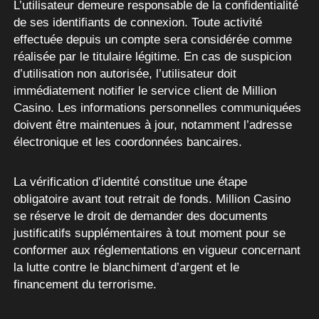
L’utilisateur demeure responsable de la confidentialité
de ses identifiants de connexion. Toute activité
effectuée depuis un compte sera considérée comme
réalisée par le titulaire légitime. En cas de suspicion
d’utilisation non autorisée, l’utilisateur doit
immédiatement notifier le service client de Million
Casino. Les informations personnelles communiquées
doivent être maintenues à jour, notamment l’adresse
électronique et les coordonnées bancaires.
La vérification d’identité constitue une étape
obligatoire avant tout retrait de fonds. Million Casino
se réserve le droit de demander des documents
justificatifs supplémentaires à tout moment pour se
conformer aux réglementations en vigueur concernant
la lutte contre le blanchiment d’argent et le
financement du terrorisme.