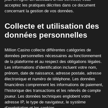
acceptez les pratiques décrites dans ce document
concernant la gestion de vos données.
Collecte et utilisation des
données personnelles
Million Casino collecte différentes catégories de
données personnelles nécessaires au fonctionnement
de la plateforme et au respect des obligations légales.
Les informations d’identification incluent votre nom,
prénom, date de naissance, adresse postale, adresse
électronique et numéro de téléphone. Les données
financières comprennent les informations de paiement,
l’historique des transactions et les relevés de compte
joueur. Les données techniques englobent votre
adresse IP, le type de navigateur, le système
d’exploitation et les cookies.